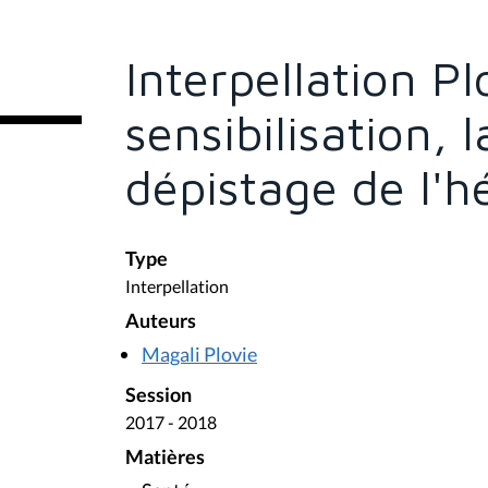
s
ê
t
e
Interpellation Pl
s
i
c
sensibilisation, 
i
:
dépistage de l'h
Type
Interpellation
Auteurs
Magali Plovie
Session
2017 - 2018
Matières