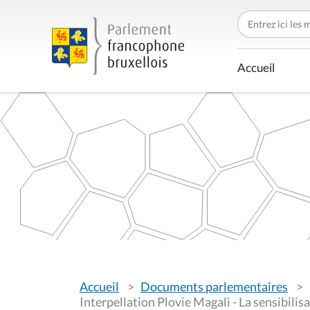
C
h
e
r
c
Accueil
h
e
r
p
a
r
V
Accueil
Documents parlementaires
o
u
Interpellation Plovie Magali - La sensibilisa