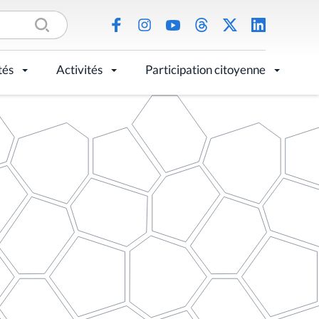
tés
Activités
Participation citoyenne