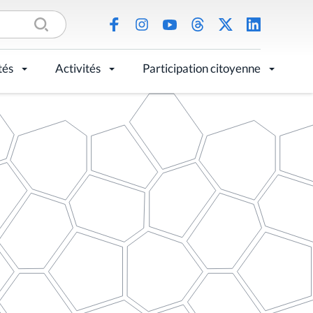
tés
Activités
Participation citoyenne