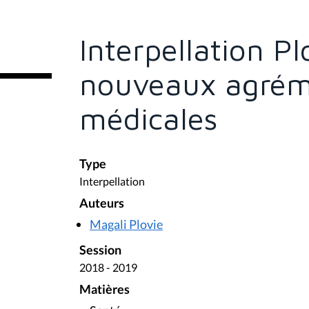
s
ê
t
e
Interpellation Pl
s
i
c
nouveaux agrém
i
:
médicales
Type
Interpellation
Auteurs
Magali Plovie
Session
2018 - 2019
Matières