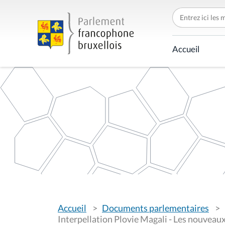
C
h
e
r
c
Accueil
h
e
r
p
a
r
V
Accueil
Documents parlementaires
o
u
Interpellation Plovie Magali - Les nouvea