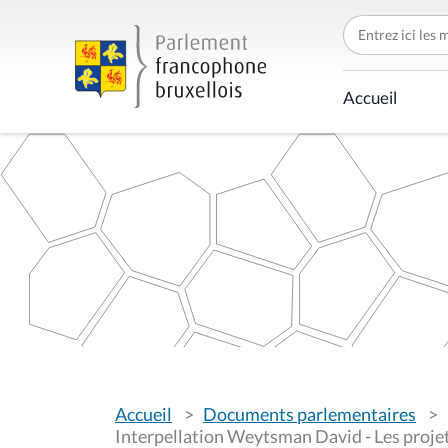
C
h
e
r
c
Accueil
h
e
r
p
a
r
V
Accueil
Documents parlementaires
o
u
Interpellation Weytsman David - Les projets