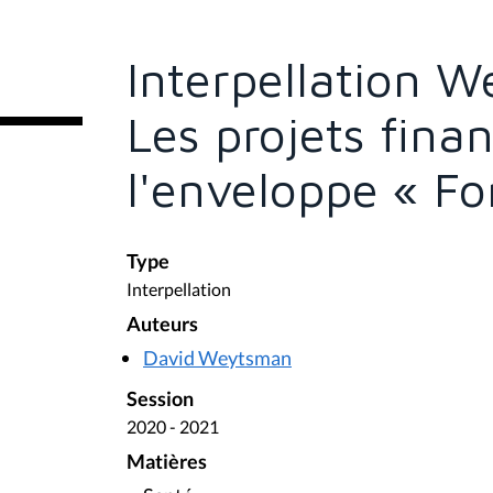
s
ê
t
e
Interpellation 
s
i
c
Les projets fina
i
:
l'enveloppe « Fo
Type
Interpellation
Auteurs
David Weytsman
Session
2020 - 2021
Matières