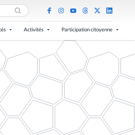
tés
Activités
Participation citoyenne