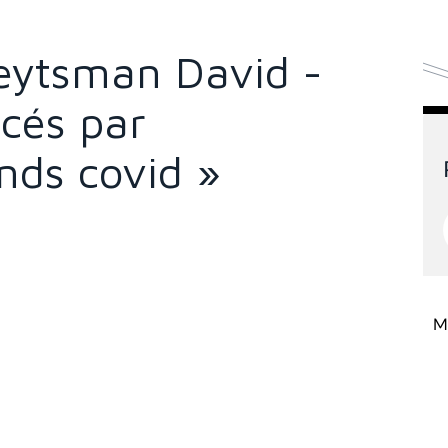
Weytsman David -
ncés par
nds covid »
Mi