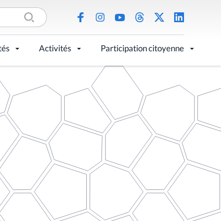
tés
Activités
Participation citoyenne