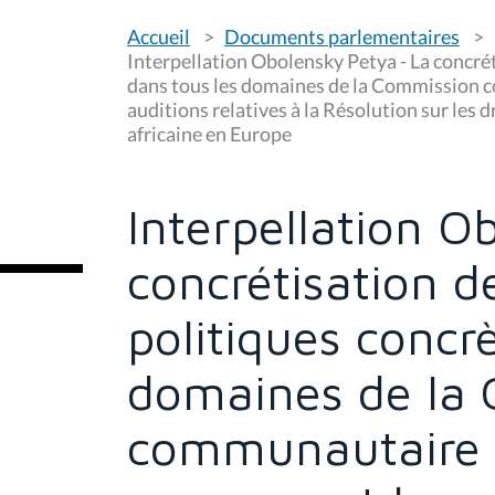
V
Accueil
Documents parlementaires
o
u
Interpellation Obolensky Petya - La concrét
s
dans tous les domaines de la Commission c
ê
auditions relatives à la Résolution sur le
t
e
africaine en Europe
s
i
c
i
Interpellation O
:
concrétisation d
politiques concr
domaines de la
communautaire 