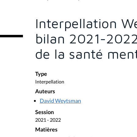
s
ê
t
e
Interpellation 
s
i
c
bilan 2021-2022
i
:
de la santé men
Type
Interpellation
Auteurs
David Weytsman
Session
2021 - 2022
Matières