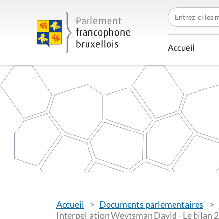
C
h
e
r
c
Accueil
h
e
r
p
a
r
V
Accueil
Documents parlementaires
o
u
Interpellation Weytsman David - Le bilan 