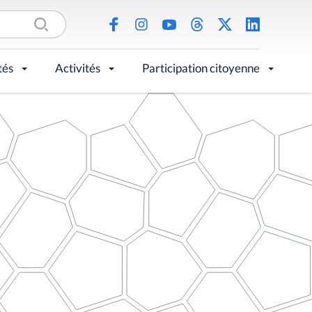
tés
Activités
Participation citoyenne