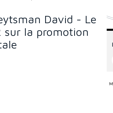
Weytsman David - Le
 sur la promotion
tale
Mi