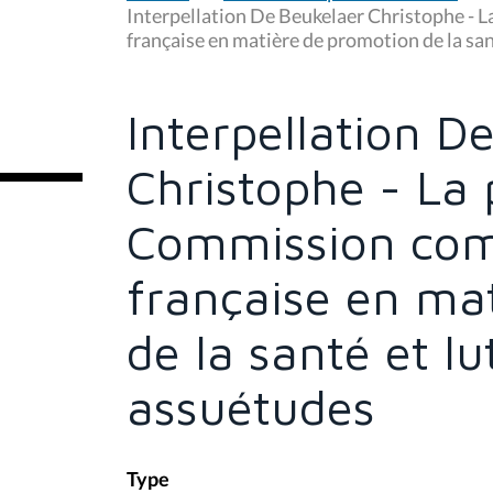
u
Interpellation De Beukelaer Christophe - 
s
française en matière de promotion de la san
ê
t
e
s
Interpellation D
i
c
i
Christophe - La 
:
Commission co
française en ma
de la santé et lu
assuétudes
Type