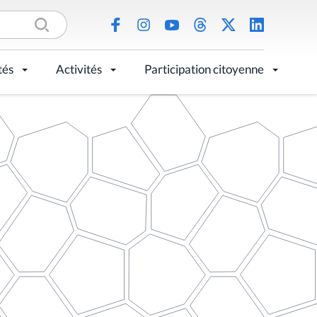
tés
Activités
Participation citoyenne