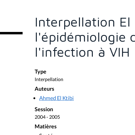
s
ê
t
e
Interpellation E
s
i
c
l'épidémiologie 
i
:
l'infection à VIH
Type
Interpellation
Auteurs
Ahmed El Ktibi
Session
2004 - 2005
Matières