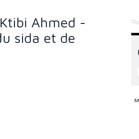
l Ktibi Ahmed -
du sida et de
Mi