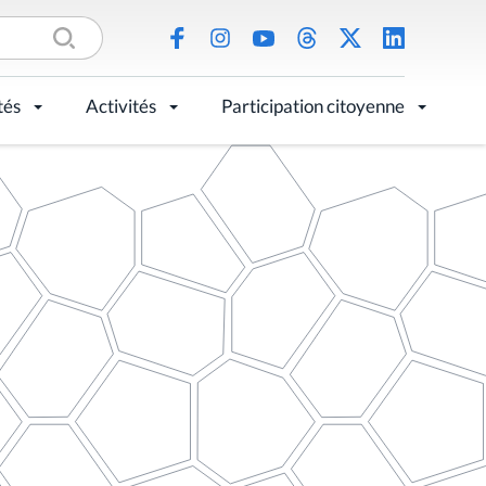
tés
Activités
Participation citoyenne