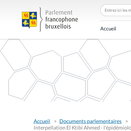
C
h
e
r
c
Accueil
h
e
r
p
a
r
V
Accueil
Documents parlementaires
o
u
Interpellation El Ktibi Ahmed - l'épidémiolo