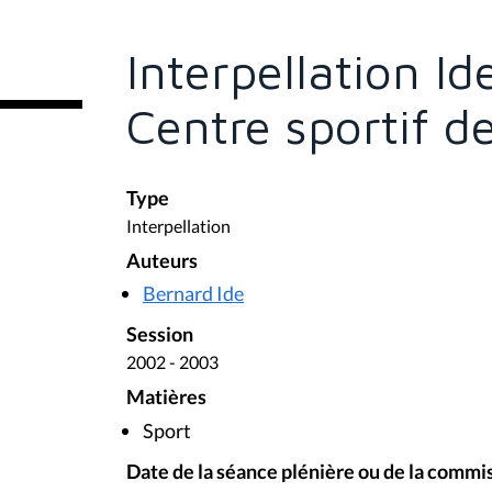
ê
t
e
Interpellation Id
s
i
c
Centre sportif d
i
:
Type
Interpellation
Auteurs
Bernard Ide
Session
2002 - 2003
Matières
Sport
Date de la séance plénière ou de la commi