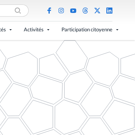
tés
Activités
Participation citoyenne