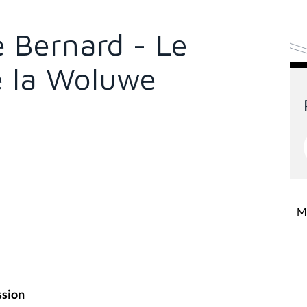
e Bernard - Le
e la Woluwe
Mi
ssion