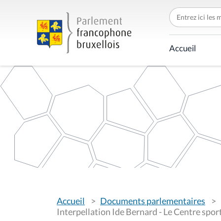
C
h
e
r
c
Accueil
h
e
r
p
a
r
V
Accueil
Documents parlementaires
o
u
Interpellation Ide Bernard - Le Centre spor
s