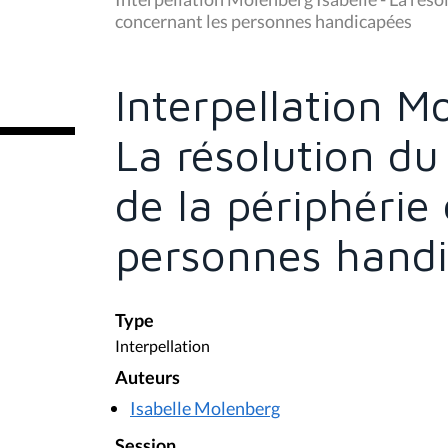
s
concernant les personnes handicapées
ê
t
e
s
Interpellation M
i
c
i
La résolution du
:
de la périphérie
personnes hand
Type
Interpellation
Auteurs
Isabelle Molenberg
Session