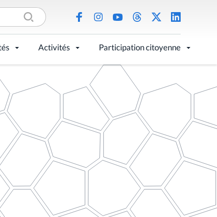
tés
Activités
Participation citoyenne