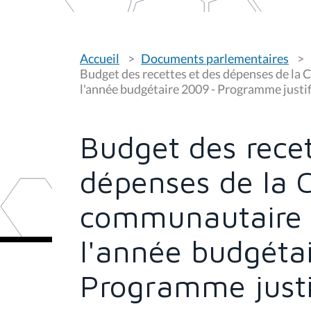
V
Accueil
Documents parlementaires
o
u
Budget des recettes et des dépenses de l
s
l'année budgétaire 2009 - Programme justif
ê
t
e
s
Budget des recet
i
c
i
dépenses de la
:
communautaire 
l'année budgéta
Programme justif