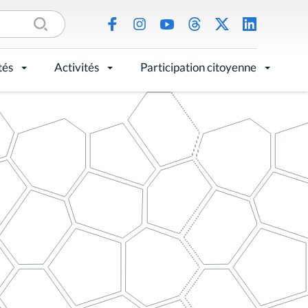
tés
Activités
Participation citoyenne