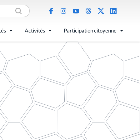
tés
Activités
Participation citoyenne