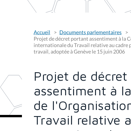
V
Accueil
Documents parlementaires
o
u
Projet de décret portant assentiment à la 
s
internationale du Travail relative au cadre 
ê
travail, adoptée à Genève le 15 juin 2006
t
e
s
i
c
Projet de décret
i
:
assentiment à l
de l'Organisatio
Travail relative 