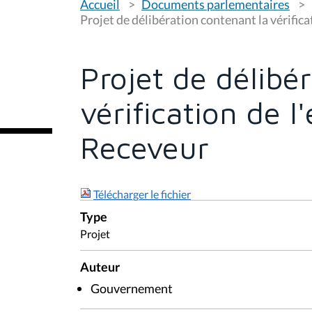
Accueil
Documents parlementaires
o
u
Projet de délibération contenant la vérifica
s
ê
t
e
Projet de délibé
s
i
c
vérification de l
i
:
Receveur
Télécharger le fichier
Type
Projet
Auteur
Gouvernement