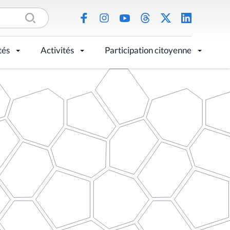
tés
Activités
Participation citoyenne