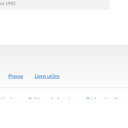
ars 1992
Presse
Liens utiles
 légales
Politique de données
Déclaration d'acces