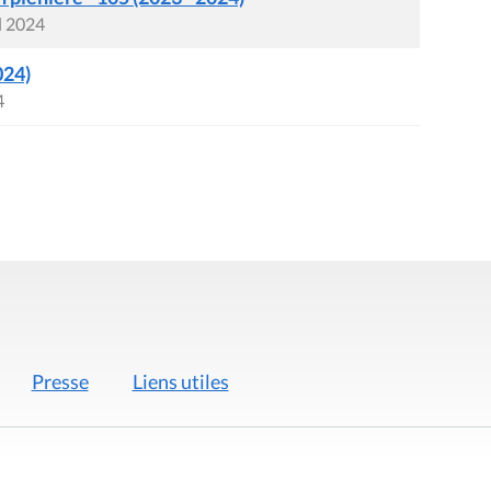
l 2024
024)
4
Presse
Liens utiles
 légales
Politique de données
Déclaration d'acces