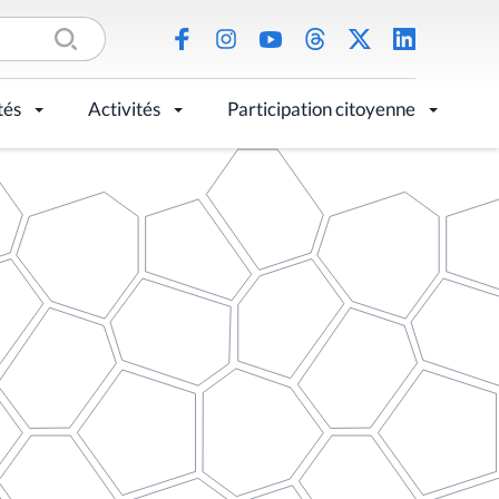
tés
Activités
Participation citoyenne