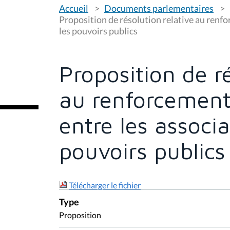
V
Accueil
Documents parlementaires
o
u
Proposition de résolution relative au renfo
s
les pouvoirs publics
ê
t
e
s
Proposition de ré
i
c
i
au renforcement 
:
entre les associa
pouvoirs publics
Télécharger le fichier
Type
Proposition