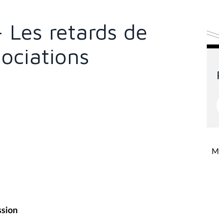
- Les retards de
ociations
Mi
ssion