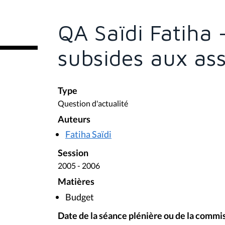
ê
t
e
QA Saïdi Fatiha 
s
i
c
subsides aux ass
i
:
Type
Question d'actualité
Auteurs
Fatiha Saïdi
Session
2005 - 2006
Matières
Budget
Date de la séance plénière ou de la commi