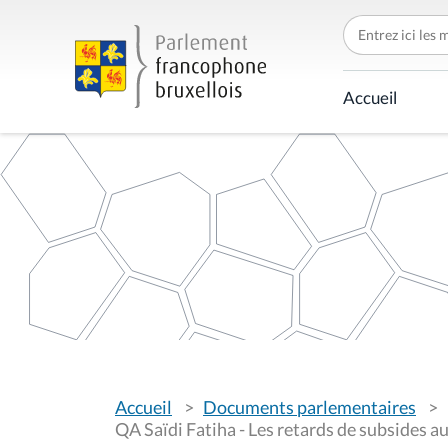
C
h
e
r
c
Accueil
h
e
r
p
a
r
V
Accueil
Documents parlementaires
o
u
QA Saïdi Fatiha - Les retards de subsides a
s