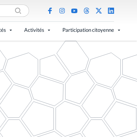
tés
Activités
Participation citoyenne