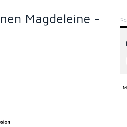
nen Magdeleine -
Mi
ssion