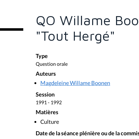
ê
t
e
QO Willame Boo
s
i
c
"Tout Hergé"
i
:
Type
Question orale
Auteurs
Magdeleine Willame Boonen
Session
1991 - 1992
Matières
Culture
Date de la séance plénière ou de la commi