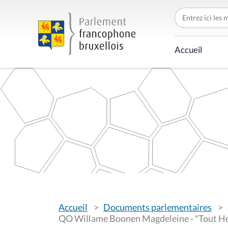
C
h
e
r
c
Accueil
h
e
r
p
a
r
V
Accueil
Documents parlementaires
o
u
QO Willame Boonen Magdeleine - "Tout H
s