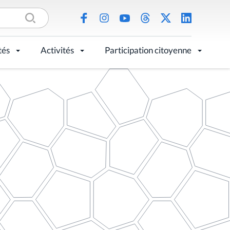
tés
Activités
Participation citoyenne