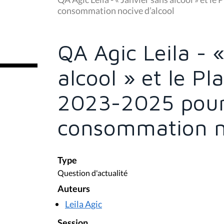
s
consommation nocive d’alcool
ê
t
e
s
QA Agic Leila - 
i
c
i
alcool » et le Pl
:
2023-2025 pour 
consommation no
Type
Question d'actualité
Auteurs
Leila Agic
Session