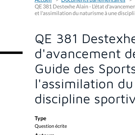
o
u
QE 381 Destexhe Alain - L'état d'avancement
s
et l'assimilation du naturisme à une discip
ê
t
e
s
QE 381 Destexhe 
i
c
i
d'avancement de
:
Guide des Sports
l'assimilation d
discipline sport
Type
Question écrite