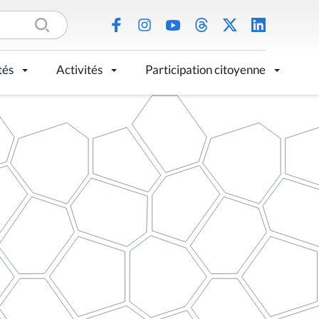
tés
Activités
Participation citoyenne