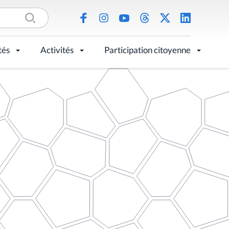
tés
Activités
Participation citoyenne