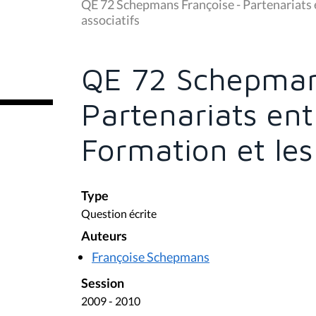
u
QE 72 Schepmans Françoise - Partenariats e
s
associatifs
ê
t
e
s
QE 72 Schepman
i
c
i
Partenariats ent
:
Formation et les
Type
Question écrite
Auteurs
Françoise Schepmans
Session
2009 - 2010