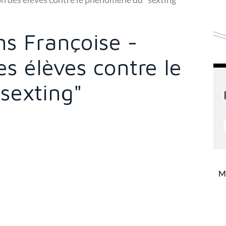
s Françoise -
es élèves contre le
sexting"
Mi