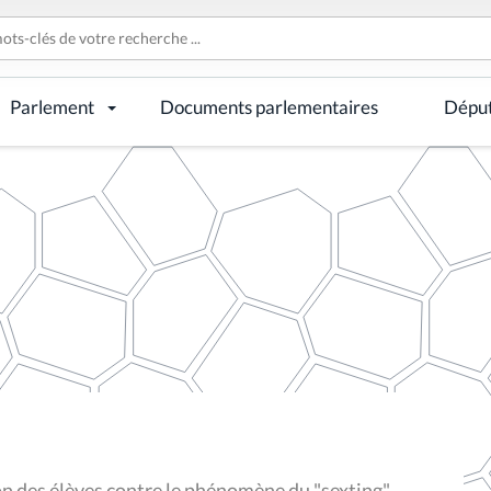
Parlement
Documents parlementaires
Dépu
n des élèves contre le phénomène du "sexting"