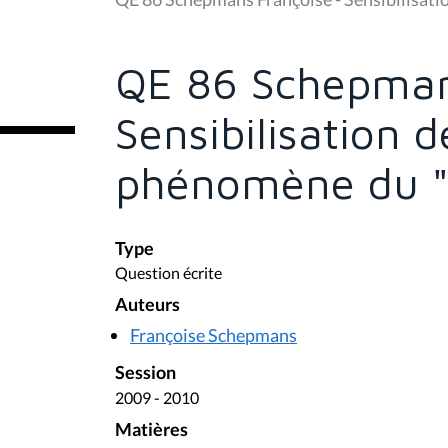
s
ê
t
e
QE 86 Schepman
s
i
c
Sensibilisation d
i
:
phénomène du "
Type
Question écrite
Auteurs
Françoise Schepmans
Session
2009 - 2010
Matières