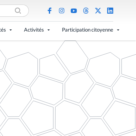
tés
Activités
Participation citoyenne