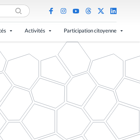
tés
Activités
Participation citoyenne