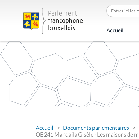
C
h
e
r
c
Accueil
h
e
r
p
a
r
V
Accueil
Documents parlementaires
o
u
QE 241 Mandaila Gisèle - Les maisons de m
s