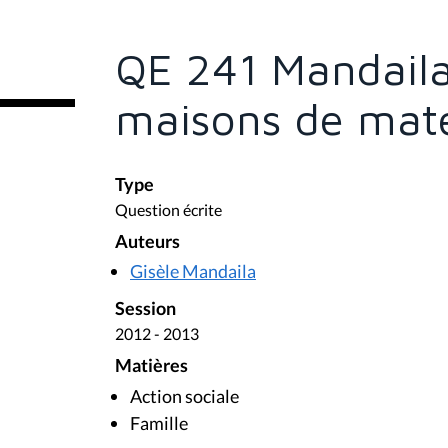
ê
t
e
QE 241 Mandaila
s
i
c
maisons de mate
i
:
Type
Question écrite
Auteurs
Gisèle Mandaila
Session
2012 - 2013
Matières
Action sociale
Famille