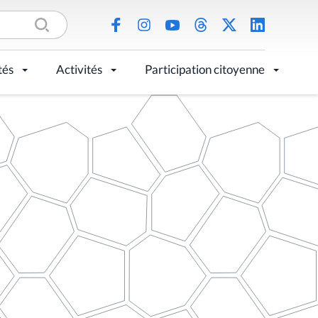
tés
Activités
Participation citoyenne