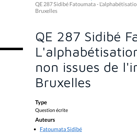
u
QE 287 Sidibé Fatoumata - L'alphabétisatio
s
Bruxelles
ê
t
e
s
QE 287 Sidibé F
i
c
i
L'alphabétisati
:
non issues de l'
Bruxelles
Type
Question écrite
Auteurs
Fatoumata Sidibé