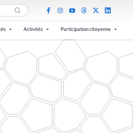
tés
Activités
Participation citoyenne