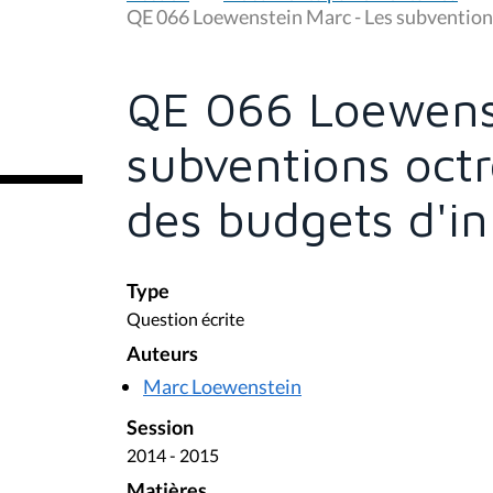
u
QE 066 Loewenstein Marc - Les subventions 
s
ê
t
e
QE 066 Loewenst
s
i
c
subventions octr
i
:
des budgets d'ini
Type
Question écrite
Auteurs
Marc Loewenstein
Session
2014 - 2015
Matières