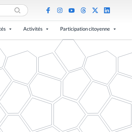
tés
Activités
Participation citoyenne