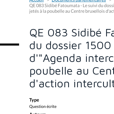
o
u
QE 083 Sidibé Fatoumata - Le suivi du doss
s
jetés à la poubelle au Centre bruxellois d'ac
ê
t
e
s
QE 083 Sidibé F
i
c
i
du dossier 1500
:
d'"Agenda intercu
poubelle au Cent
d'action intercul
Type
Question écrite