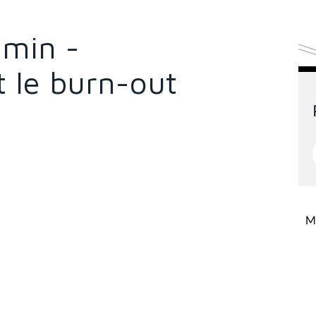
Emin -
t le burn-out
Mi