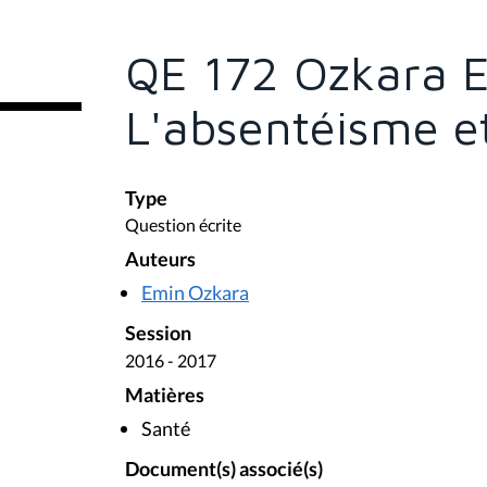
ê
t
e
QE 172 Ozkara 
s
i
c
L'absentéisme e
i
:
Type
Question écrite
Auteurs
Emin Ozkara
Session
2016 - 2017
Matières
Santé
Document(s) associé(s)