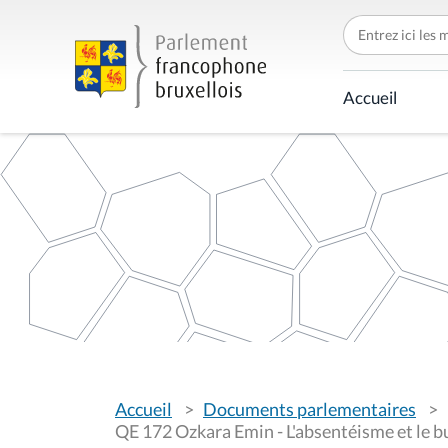
C
h
e
r
c
Accueil
h
e
r
p
a
r
V
Accueil
Documents parlementaires
o
u
QE 172 Ozkara Emin - L'absentéisme et le b
s