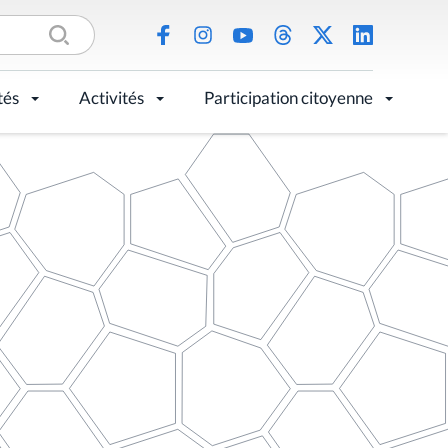
tés
Activités
Participation citoyenne