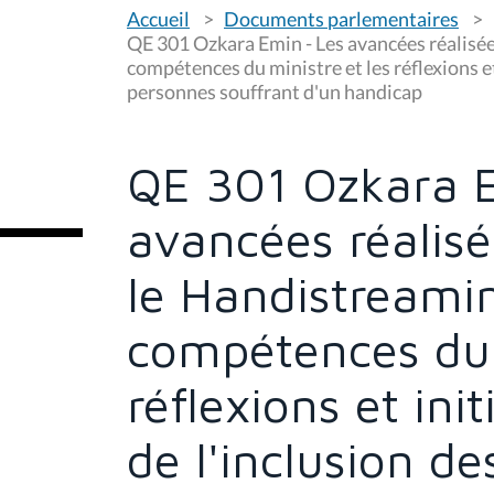
V
Accueil
Documents parlementaires
o
u
QE 301 Ozkara Emin - Les avancées réalisée
s
compétences du ministre et les réflexions et
ê
personnes souffrant d'un handicap
t
e
s
i
c
QE 301 Ozkara E
i
:
avancées réalisé
le Handistreamin
compétences du 
réflexions et ini
de l'inclusion d