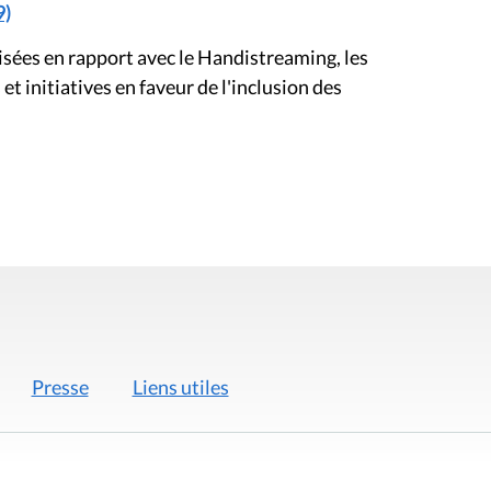
9)
sées en rapport avec le Handistreaming, les
et initiatives en faveur de l'inclusion des
Presse
Liens utiles
 légales
Politique de données
Déclaration d'acces