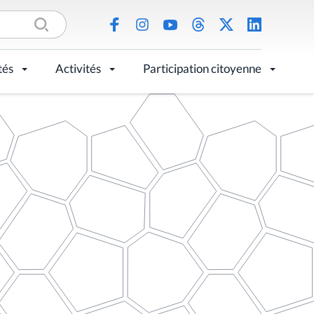
tés
Activités
Participation citoyenne