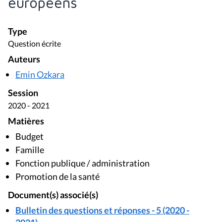
européens
Type
Question écrite
Auteurs
Emin Ozkara
Session
2020 - 2021
Matières
Budget
Famille
Fonction publique / administration
Promotion de la santé
Document(s) associé(s)
Bulletin des questions et réponses - 5 (2020 -