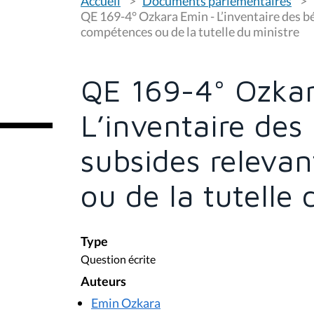
Accueil
Documents parlementaires
o
u
QE 169-4° Ozkara Emin - L’inventaire des bé
s
compétences ou de la tutelle du ministre
ê
t
e
s
QE 169-4° Ozka
i
c
i
L’inventaire des 
:
subsides releva
ou de la tutelle 
Type
Question écrite
Auteurs
Emin Ozkara