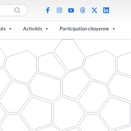
tés
Activités
Participation citoyenne