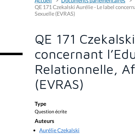
Accueil
Documents parlementaires
o
u
QE 171 Czekalski Aurélie - Le label concerna
s
Sexuelle (EVRAS)
ê
t
e
s
QE 171 Czekalski
i
c
i
concernant l’Edu
:
Relationnelle, A
(EVRAS)
Type
Question écrite
Auteurs
Aurélie Czekalski