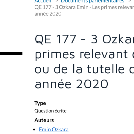
Accueil
Documents parlementaires
o
u
QE 177 - 3 Ozkara Emin - Les primes releva
s
année 2020
ê
t
e
s
QE 177 - 3 Ozka
i
c
i
primes relevant
:
ou de la tutelle
année 2020
Type
Question écrite
Auteurs
Emin Ozkara