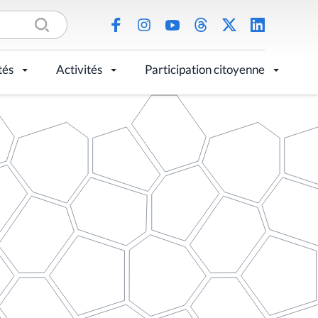
tés
Activités
Participation citoyenne