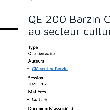
s
ê
t
e
QE 200 Barzin C
s
i
c
au secteur cultu
i
:
Type
Question écrite
Auteurs
Clémentine Barzin
Session
2020 - 2021
Matières
Culture
Document(s) associé(s)