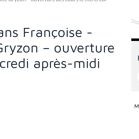
ns Françoise -
 Gryzon – ouverture
credi après-midi
Mi