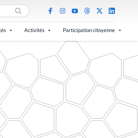
tés
Activités
Participation citoyenne