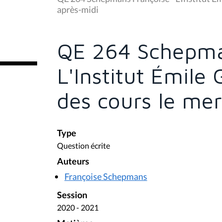
s
après-midi
ê
t
e
s
QE 264 Schepma
i
c
i
L'Institut Émile
:
des cours le mer
Type
Question écrite
Auteurs
Françoise Schepmans
Session
2020 - 2021