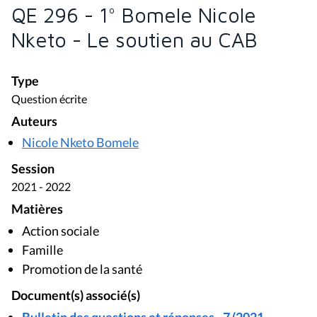
QE 296 - 1° Bomele Nicole
Nketo - Le soutien au CAB
Type
Question écrite
Auteurs
Nicole Nketo Bomele
Session
2021 - 2022
Matières
Action sociale
Famille
Promotion de la santé
Document(s) associé(s)
Bulletin des questions et réponses - 7 (2021 -