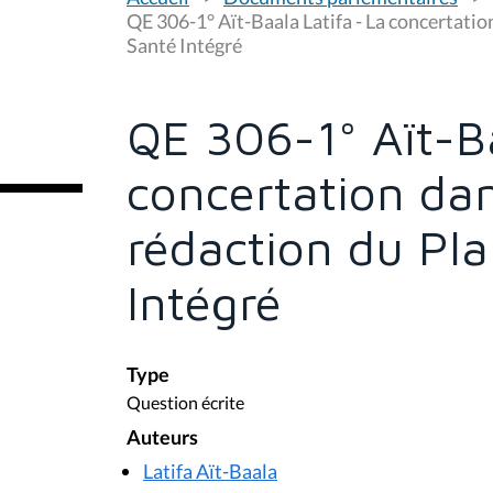
o
u
QE 306-1° Aït-Baala Latifa - La concertation
s
Santé Intégré
ê
t
e
s
QE 306-1° Aït-Ba
i
c
i
concertation dan
:
rédaction du Pla
Intégré
Type
Question écrite
Auteurs
Latifa Aït-Baala