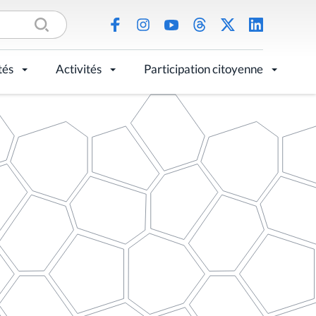
tés
Activités
Participation citoyenne