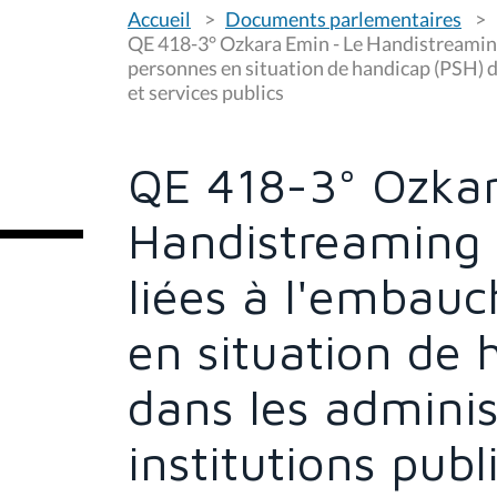
V
Accueil
Documents parlementaires
o
u
QE 418-3° Ozkara Emin - Le Handistreaming 
s
personnes en situation de handicap (PSH) d
ê
et services publics
t
e
s
i
c
QE 418-3° Ozkar
i
:
Handistreaming 
liées à l'embau
en situation de 
dans les adminis
institutions publ