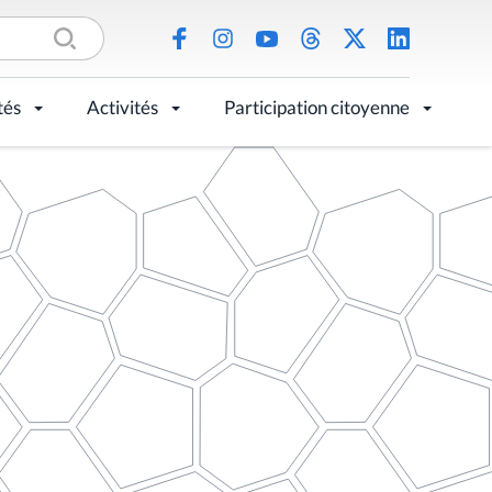
tés
Activités
Participation citoyenne