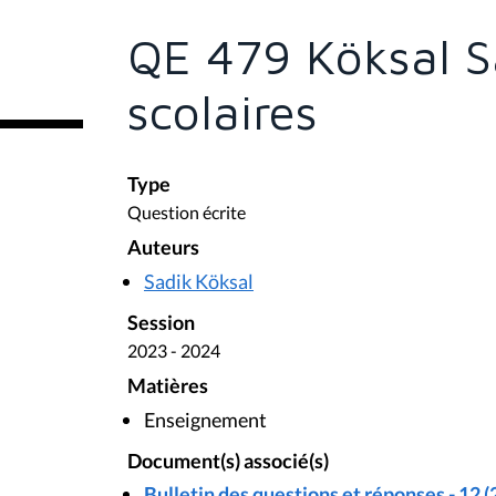
s
ê
t
QE 479 Köksal Sa
e
s
i
scolaires
c
i
:
Type
Question écrite
Auteurs
Sadik Köksal
Session
2023 - 2024
Matières
Enseignement
Document(s) associé(s)
Bulletin des questions et réponses - 12 (