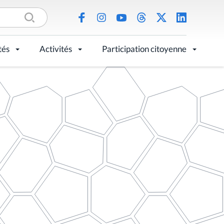
tés
Activités
Participation citoyenne