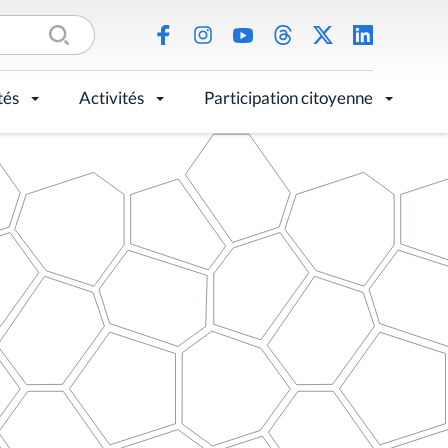
tés
Activités
Participation citoyenne