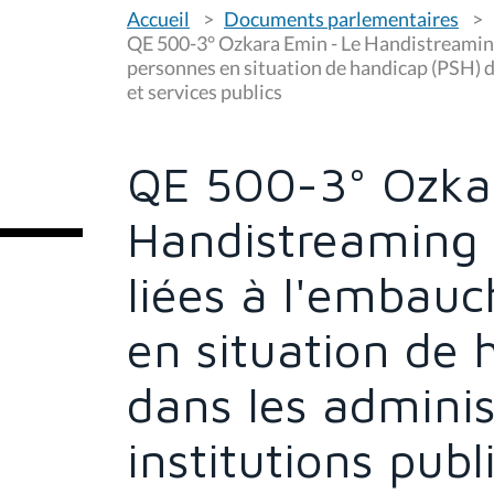
V
Accueil
Documents parlementaires
o
u
QE 500-3° Ozkara Emin - Le Handistreaming 
s
personnes en situation de handicap (PSH) d
ê
et services publics
t
e
s
i
c
QE 500-3° Ozka
i
:
Handistreaming 
liées à l'embau
en situation de 
dans les adminis
institutions publ