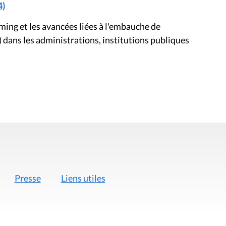
4)
ng et les avancées liées à l'embauche de
 dans les administrations, institutions publiques
Presse
Liens utiles
 légales
Politique de données
Déclaration d'acces