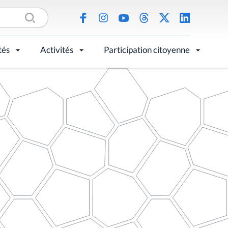
tés
Activités
Participation citoyenne