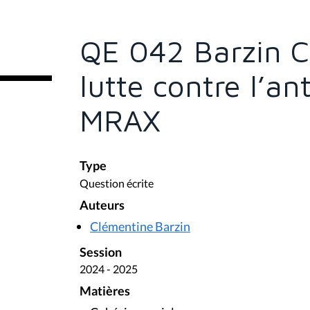
s
ê
t
e
QE 042 Barzin C
s
i
c
lutte contre l’an
i
:
MRAX
Type
Question écrite
Auteurs
Clémentine Barzin
Session
2024 - 2025
Matières