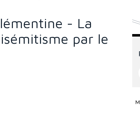
lémentine - La
tisémitisme par le
Mi