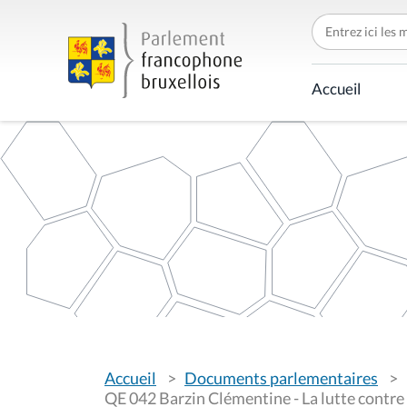
C
h
e
r
c
Accueil
h
e
r
p
a
r
V
Accueil
Documents parlementaires
o
u
QE 042 Barzin Clémentine - La lutte contre