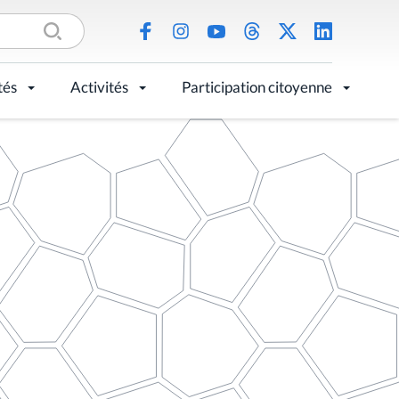
tés
Activités
Participation citoyenne