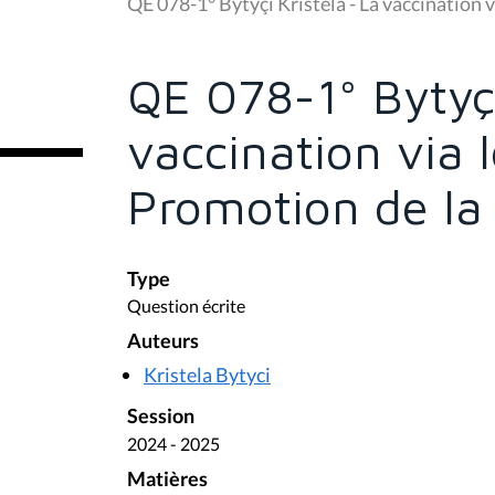
u
QE 078-1° Bytyçi Kristela - La vaccination v
s
ê
t
e
QE 078-1° Bytyçi
s
i
c
vaccination via 
i
:
Promotion de la 
Type
Question écrite
Auteurs
Kristela Bytyci
Session
2024 - 2025
Matières