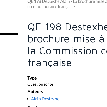
u
QE 198 Destexhe Alain - La brochure mise à
s
communautaire française
ê
t
e
s
QE 198 Destexhe
i
c
i
brochure mise à 
:
la Commission 
française
Type
Question écrite
Auteurs
Alain Destexhe