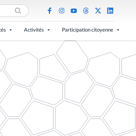
tés
Activités
Participation citoyenne