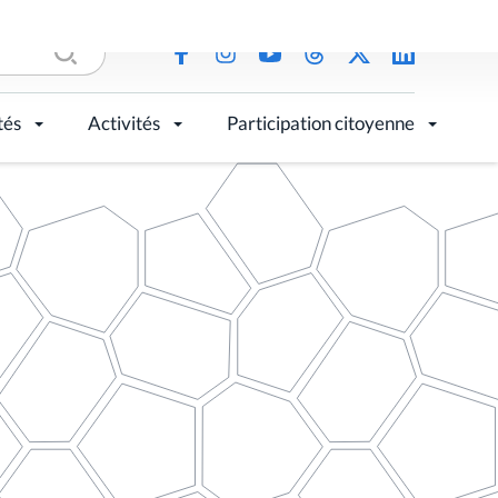
tés
Activités
Participation citoyenne