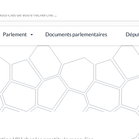
Parlement
Documents parlementaires
Dépu
ction VIH chez les prostitués masculins