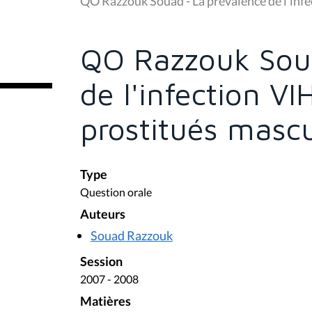
s
ê
t
e
QO Razzouk Soua
s
i
c
de l'infection VI
i
:
prostitués mascu
Type
Question orale
Auteurs
Souad Razzouk
Session
2007 - 2008
Matières