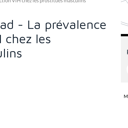
d - La prévalence
H chez les
lins
Mi