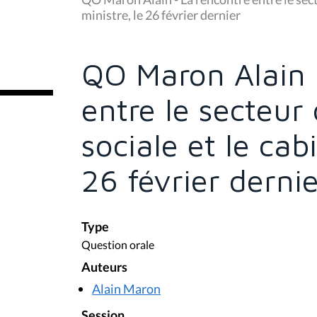
s
ministre, le 26 février dernier
ê
t
e
s
QO Maron Alain 
i
c
i
entre le secteur
:
sociale et le cab
26 février derni
Type
Question orale
Auteurs
Alain Maron
Session