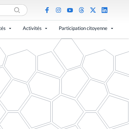
tés
Activités
Participation citoyenne