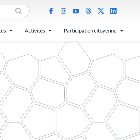
tés
Activités
Participation citoyenne