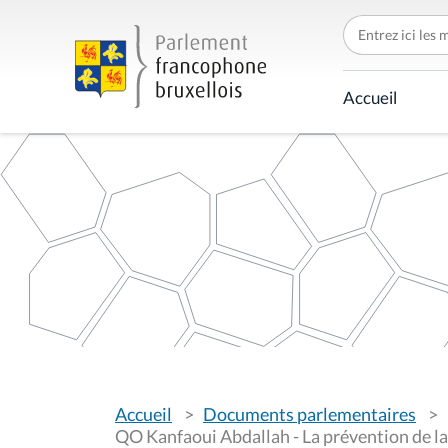
C
h
e
r
c
Accueil
h
e
r
p
a
r
V
Accueil
Documents parlementaires
o
u
QO Kanfaoui Abdallah - La prévention de la 