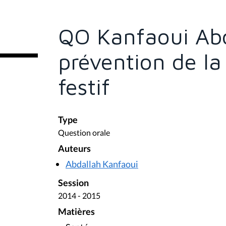
s
ê
t
e
QO Kanfaoui Abd
s
i
c
prévention de la
i
:
festif
Type
Question orale
Auteurs
Abdallah Kanfaoui
Session
2014 - 2015
Matières