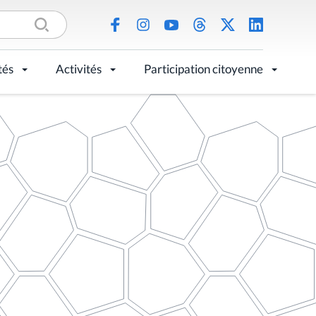
tés
Activités
Participation citoyenne