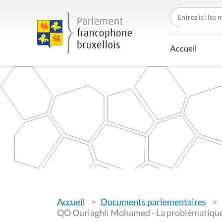
C
h
e
r
c
Accueil
h
e
r
p
a
r
V
Accueil
Documents parlementaires
o
u
QO Ouriaghli Mohamed - La problématique 
s