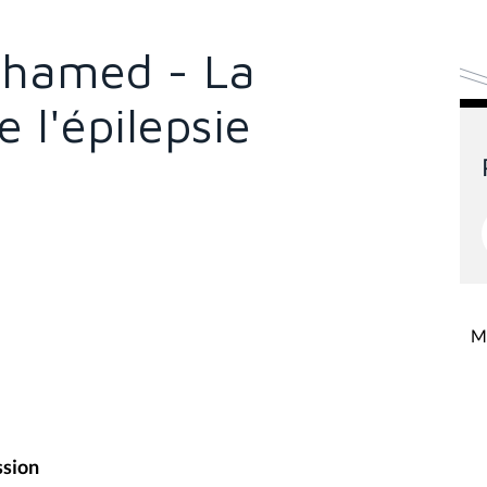
ohamed - La
 l'épilepsie
Mi
ssion