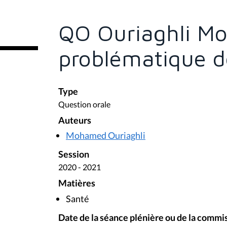
ê
t
e
QO Ouriaghli M
s
i
c
problématique de
i
:
Type
Question orale
Auteurs
Mohamed Ouriaghli
Session
2020 - 2021
Matières
Santé
Date de la séance plénière ou de la commi