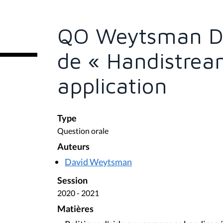
s
ê
t
e
QO Weytsman Da
s
i
c
de « Handistrea
i
:
application
Type
Question orale
Auteurs
David Weytsman
Session
2020 - 2021
Matières