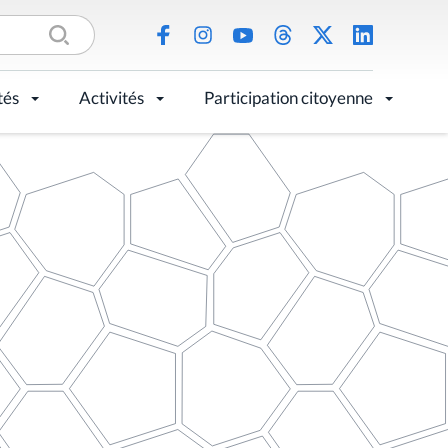
tés
Activités
Participation citoyenne