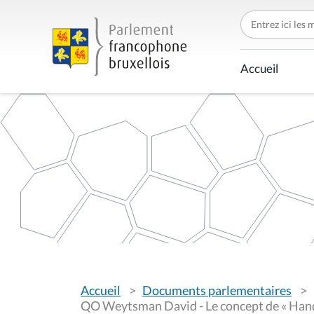
C
h
e
r
c
Accueil
h
e
r
p
a
r
V
Accueil
Documents parlementaires
o
u
QO Weytsman David - Le concept de « Handi