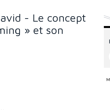
vid - Le concept
ming » et son
Mi