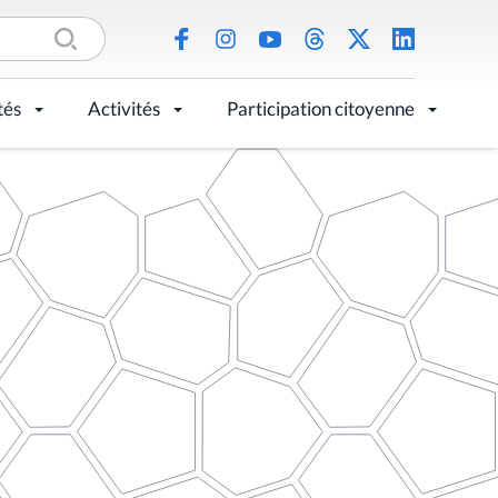
tés
Activités
Participation citoyenne