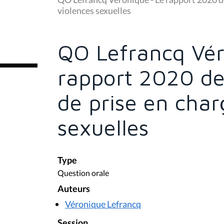
s
violences sexuelles
ê
t
e
s
QO Lefrancq Vér
i
c
i
rapport 2020 d
:
de prise en char
sexuelles
Type
Question orale
Auteurs
Véronique Lefrancq
Session