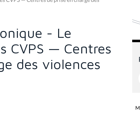
onique - Le
es CVPS — Centres
ge des violences
Mi