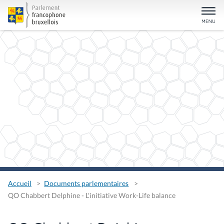
Accueil
Documents parlementaires
QO Chabbert Delphine - L'initiative Work-Life balance