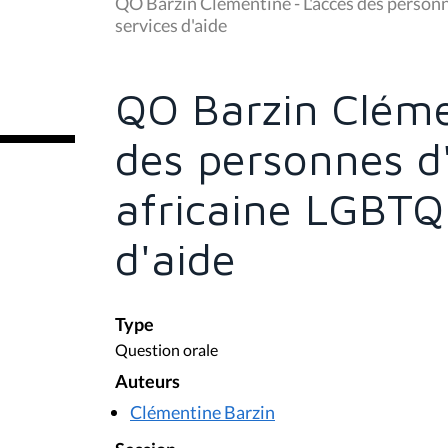
u
QO Barzin Clémentine - L'accès des person
s
services d'aide
ê
t
e
s
QO Barzin Cléme
i
c
i
des personnes d
:
africaine LGBTQ
d'aide
Type
Question orale
Auteurs
Clémentine Barzin