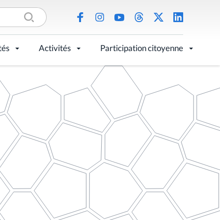
tés
Activités
Participation citoyenne