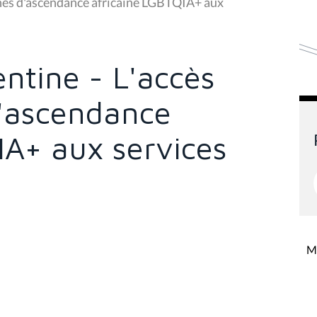
nes d'ascendance africaine LGBTQIA+ aux
ntine - L'accès
'ascendance
IA+ aux services
Mi