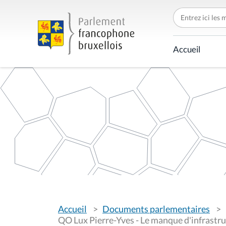
C
h
e
r
c
Accueil
h
e
r
p
a
r
V
Accueil
Documents parlementaires
o
u
QO Lux Pierre-Yves - Le manque d'infrastru