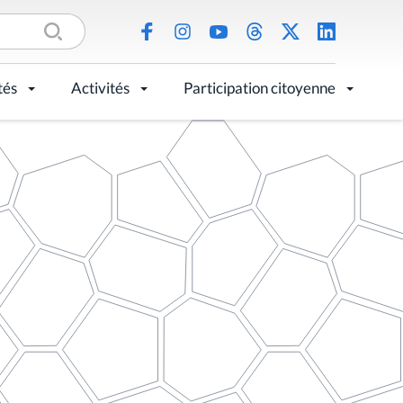
tés
Activités
Participation citoyenne