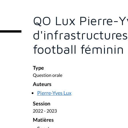
s
ê
t
e
QO Lux Pierre-Y
s
i
c
d'infrastructures
i
:
football féminin
Type
Question orale
Auteurs
Pierre-Yves Lux
Session
2022 - 2023
Matières