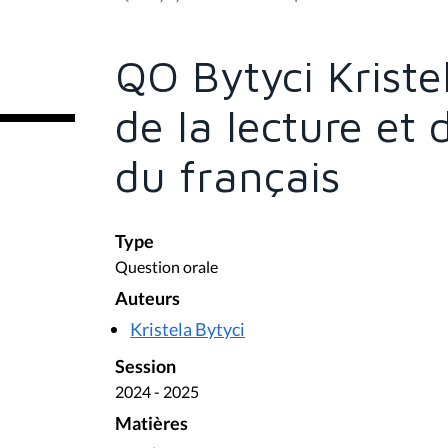
s
ê
t
e
QO Bytyci Kriste
s
i
c
de la lecture et 
i
:
du français
Type
Question orale
Auteurs
Kristela Bytyci
Session
2024 - 2025
Matières