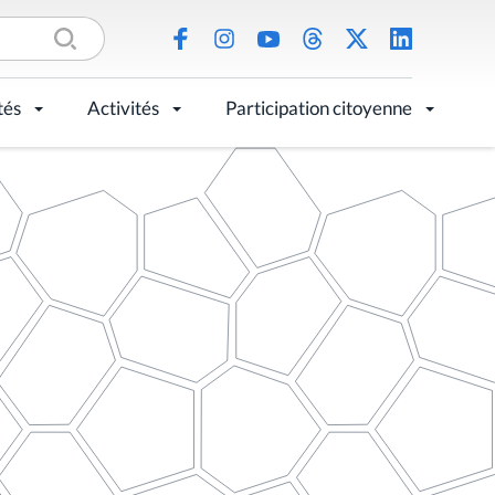
tés
Activités
Participation citoyenne