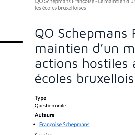
u
QO Schepmans Françoise - Le maintien d’un
s
les écoles bruxelloises
ê
t
e
s
QO Schepmans F
i
c
i
maintien d’un m
:
actions hostiles
écoles bruxelloi
Type
Question orale
Auteurs
Françoise Schepmans