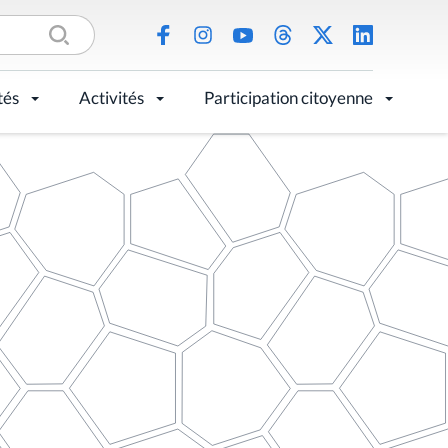
tés
Activités
Participation citoyenne